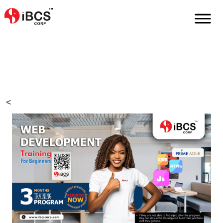
Home
De
Events
Web-Entwicklungs-Schulungsevent
<