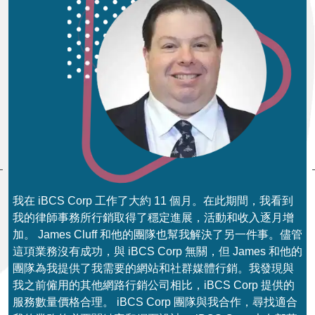
提
我在 iBCS Corp 工作了大約 11 個月。在此期間，我看到
我
我的律師事務所行銷取得了穩定進展，活動和收入逐月增
主
加。 James Cluff 和他的團隊也幫我解決了另一件事。儘管
們
這項業務沒有成功，與 iBCS Corp 無關，但 James 和他的
驗
團隊為我提供了我需要的網站和社群媒體行銷。我發現與
司
我之前僱用的其他網路行銷公司相比，iBCS Corp 提供的
意
服務數量價格合理。 iBCS Corp 團隊與我合作，尋找適合