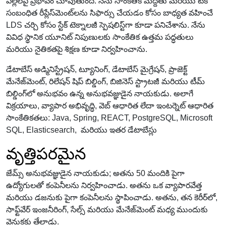
పిల్లలపై ప్రభావం చూపుతుంది. నేను సాంకేతిక మద్దతు మరియు టెక్
సంబంధిత రీప్లేస్‌మెంట్‌లను సిఫార్సు చేయడం కోసం బాధ్యత వహించే
LDS చర్చి కోసం స్టేక్ టెక్నాలజీ స్పెషలిస్ట్‌గా కూడా పనిచేశాను. నేను
వివిధ స్థానిక యూనిట్ నిపుణులకు సాంకేతిక ఉత్తమ పద్ధతులు
మరియు నైతికతపై శిక్షణ కూడా నిర్వహించాను.
డేటాబేస్ అడ్మినిస్ట్రేషన్, ట్యూనింగ్, డేటాబేస్ మైగ్రేషన్, ప్రాజెక్ట్
మేనేజ్‌మెంట్, రిలేషన్ షిప్ బిల్డింగ్, బిజినెస్ స్ట్రాటజీ మరియు టీమ్
బిల్డింగ్‌లో అనుభవం ఉన్న అనుభవజ్ఞుడైన నాయకుడు. అలాగే
విక్రయాలు, వ్యాపార అభివృద్ధి, వెబ్ ఆధారిత లేదా ఇంటర్నెట్ ఆధారిత
సాంకేతికతలు: Java, Spring, REACT, PostgreSQL, Microsoft
SQL, Elasticsearch, మరియు ఇతర డేటాబేస్లు
వృత్తిపరమైన
జేమ్స్ అనుభవజ్ఞుడైన నాయకుడు; అతను 50 మందికి పైగా
ఉద్యోగులతో కంపెనీలను నిర్వహించాడు. అతను ఒక వ్యాపారవేత్త
మరియు డజనుకు పైగా కంపెనీలను స్థాపించాడు. అతను, తన కెరీర్‌లో,
సాఫ్ట్‌వేర్ ఇంజనీరింగ్, సేల్స్ మరియు మేనేజ్‌మెంట్ మధ్య ముందుకు
వెనుకకు తేలాడు.