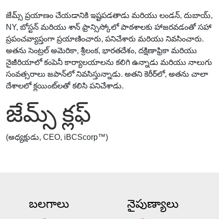
జేమ్స్ ప్రయాణం చేయడానికి ఇష్టపడతాడు మరియు లండన్, దుబాయ్,
NY, బోస్టన్ మరియు శాన్ ఫ్రాన్సిస్కోలో పాఠశాలకు హాజరవడంతో సహా
ప్రపంచవ్యాప్తంగా ప్రయాణించారు, పనిచేశారు మరియు నివసించారు.
అతను సెంట్రల్ అమెరికా, శ్రీలంక, భారతదేశం, దక్షిణాఫ్రికా మరియు
నైజీరియాలో కంపెనీ కార్యాలయాలను కలిగి ఉన్నాడు మరియు నాలుగు
సంవత్సరాలు జపాన్‌లో నివసిస్తున్నాడు. అతని కెరీర్‌లో, అతను చాలా
దేశాలలో క్లయింట్‌లతో కలిసి పనిచేశాడు.
జేమ్స్ క్లఫ్
(అధ్యక్షుడు, CEO, iBCScorp™)
బలగాలు
నైపుణ్యాలు