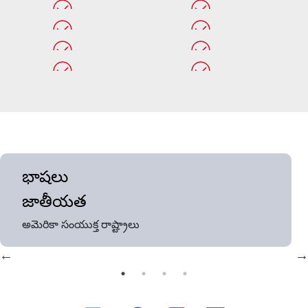
భాషలు
జాతీయత
అమెరికా సంయుక్త రాష్ట్రాలు