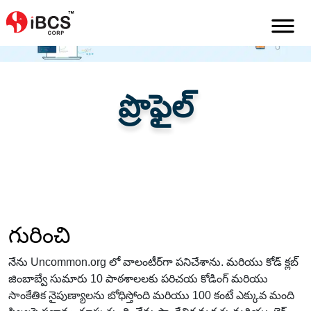
Home
Te-In
About
About-James-Cluff
ప్రొఫైల్
గురించి
నేను Uncommon.org లో వాలంటీర్‌గా పనిచేశాను. మరియు కోడ్ క్లబ్
జింబాబ్వే సుమారు 10 పాఠశాలలకు పరిచయ కోడింగ్ మరియు
సాంకేతిక నైపుణ్యాలను బోధిస్తోంది మరియు 100 కంటే ఎక్కువ మంది