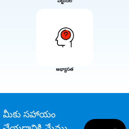
పట్టుదల
అభ్యాసత
మీకు సహాయం
చేయడానికి మేము