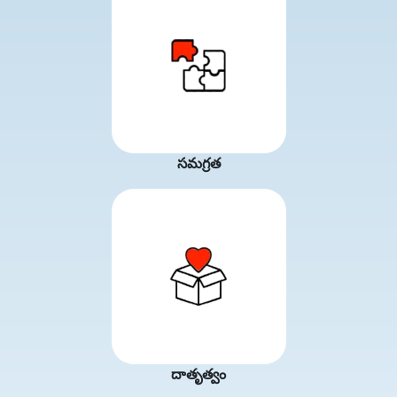
సమగ్రత
దాతృత్వం