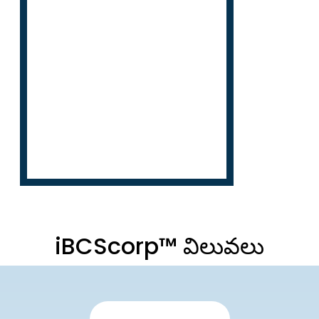
iBCScorp™ విలువలు