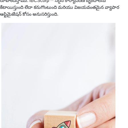
రూపొందిస్తాము. iBCScorp™ సరైన కార్యాచరణ బృందాలను
కేటాయిస్తుంది లేదా కనుగొంటుంది మరియు విజయవంతమైన వ్యాపార
ఆప్టిమైజేషన్ కోసం అనుసరిస్తుంది.