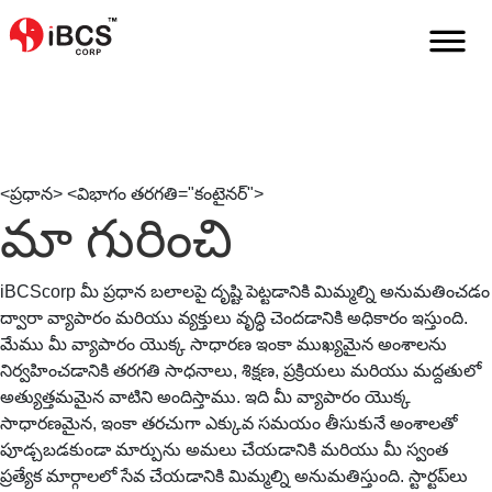
Home
Te-In
గురించి
<ప్రధాన> <విభాగం తరగతి="కంటైనర్">
మా గురించి
iBCScorp మీ ప్రధాన బలాలపై దృష్టి పెట్టడానికి మిమ్మల్ని అనుమతించడం
ద్వారా వ్యాపారం మరియు వ్యక్తులు వృద్ధి చెందడానికి అధికారం ఇస్తుంది.
మేము మీ వ్యాపారం యొక్క సాధారణ ఇంకా ముఖ్యమైన అంశాలను
నిర్వహించడానికి తరగతి సాధనాలు, శిక్షణ, ప్రక్రియలు మరియు మద్దతులో
అత్యుత్తమమైన వాటిని అందిస్తాము. ఇది మీ వ్యాపారం యొక్క
సాధారణమైన, ఇంకా తరచుగా ఎక్కువ సమయం తీసుకునే అంశాలతో
పూడ్చబడకుండా మార్పును అమలు చేయడానికి మరియు మీ స్వంత
ప్రత్యేక మార్గాలలో సేవ చేయడానికి మిమ్మల్ని అనుమతిస్తుంది. స్టార్టప్‌లు