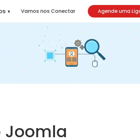
omla-Development-Services
os
Vamos nos Conectar
Agende uma Lig
o Joomla