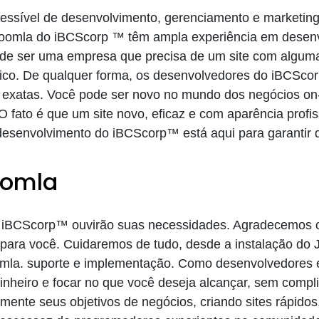
essível de desenvolvimento, gerenciamento e marketing
Joomla do iBCScorp ™ têm ampla experiência em desenv
e ser uma empresa que precisa de um site com algumas
nico. De qualquer forma, os desenvolvedores do iBCSco
exatas. Você pode ser novo no mundo dos negócios on-l
. O fato é que um site novo, eficaz e com aparência profi
desenvolvimento do iBCScorp™ está aqui para garantir 
oomla
 iBCScorp™ ouvirão suas necessidades. Agradecemos o 
para você. Cuidaremos de tudo, desde a instalação do 
omla. suporte e implementação. Como desenvolvedores e
heiro e focar no que você deseja alcançar, sem comp
mente seus objetivos de negócios, criando sites rápidos