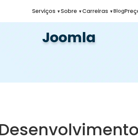
Home
Pt
Serviços
Jo
Serviços
Sobre
Carreiras
Blog
Preç
Joomla
 Desenvolviment