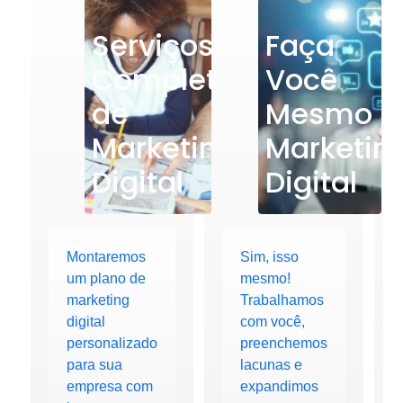
Serviços
Faça
Completos
Você
de
Mesmo
Marketing
Marketin
Digital
Digital
Montaremos
Sim, isso
um plano de
mesmo!
marketing
Trabalhamos
digital
com você,
personalizado
preenchemos
para sua
lacunas e
empresa com
expandimos