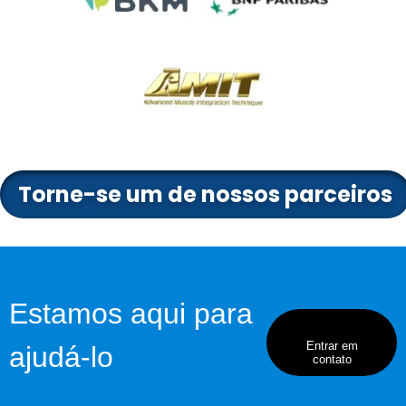
Torne-se um de nossos parceiros
Estamos aqui para
Entrar em
ajudá-lo
contato