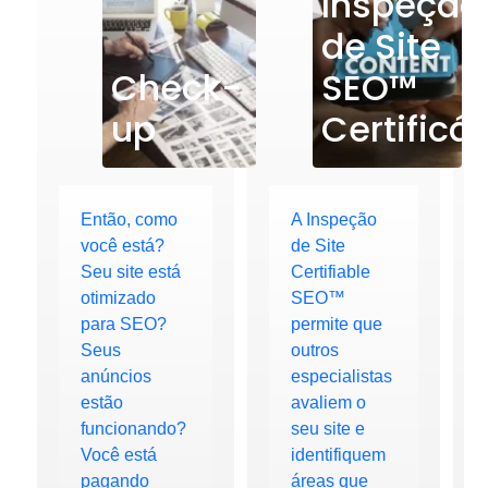
Inspeção
de Site
Check-
SEO™
up
Certificá
Então, como
A Inspeção
você está?
de Site
Seu site está
Certifiable
otimizado
SEO™
para SEO?
permite que
Seus
outros
anúncios
especialistas
estão
avaliem o
funcionando?
seu site e
Você está
identifiquem
pagando
áreas que