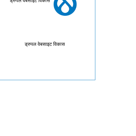
ड्रुपल वेबसाइट विकास
ड्रुपल वेबसाइट विकास
जटिल वेबसाइटों से लेकर सरल
ा आप अपनी वेबसाइट के लिए
वेबसाइटों तक, हमारे पुरस्कार
ला वेब डेवलपमेंट समाधान की
विजेता प्रमाणित ड्रूपल वेब विकास
लाश कर रहे हैं? हम जूमला
विशेषज्ञ आपके व्यवसाय या संगठन
्सटेंशन, डेटाबेस सेट-अप,
के लिए एक शानदार डिजिटल