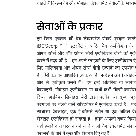
चाहते हैं कि हम वेब और मोबाइल डेवलपमेंट सेवाओं के माध्य
सेवाओं के प्रकार
चाहे जो भी हो, वेबसाइट व
हम किस प्रकार की वेब डेवलपमेंट सेवाएँ प्रदान करते 
करने में समय, प्रयास 
iBCScorp™ ने इंटरनेट आधारित वेब एप्लीकेशन के
ओपन सोर्स और नॉन ओपन सोर्स एप्लीकेशन दोनों को एक
रचनात्मकता लगती है। हमने
करने में मदद की है। हम अपने ग्राहकों के लिए एप्लीकेशन दे
अधिक वर्षों से मजबूत वेब
लिए मालिकाना और ओपन सोर्स दोनों उत्पादों का उपयोग 
हैं। ऐसे कई वेब आधारित उपकरण हैं जिन्हें हम अपने ग्राहक
विकास सेवाएँ प्रदान की हैं।
ओर से एकीकृत करते हैं। हम इन्हें आंतरिक या सार्व
विशेषज्ञ स्टार्टअप से लेकर 
वेबसाइटों, मोबाइल एप्लीकेशन या कभी-कभी किसी कार्यालय
स्थित हार्डवेयर डिवाइस जैसे टाइम क्लॉक या सुरक्षा प्र
तक सभी आकार के व्यवसायों 
प्रणाली पर चलने वाले सॉफ़्टवेयर में एकीकृत करते हैं। 
प्रीमियम वेबसाइट और कस्
साधारण वेबसाइट, एक ई-कॉमर्स स्टोर या एक जटिल वे
मोबाइल एप्लीकेशन हो सकता है। हमने आपको कवर किया
बनाते हैं।
यहाँ हमारे द्वारा प्रदान की जाने वाली वेब डेवलपमेंट सेवा
प्रकारों के बारे में कुछ और विवरण दिए गए हैं।