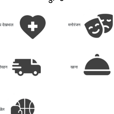
थ्य देखभाल
मनोरंजन
िवहन
खाना
खेल