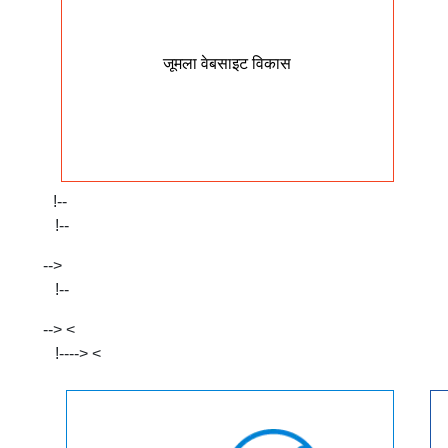
स
उप
जूमला वेबसाइट विकास
बेहत
!--
!--
-->
!--
--> <
!--
-->
<