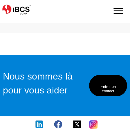
Home
Fr
Services
Services-Dintégration-Et-Migration
Nous sommes là
Entrer en
pour vous aider
contact