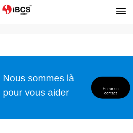
Home
Fr
Services
Internationalisation-Traduction
Nous sommes là
Entrer en
pour vous aider
contact