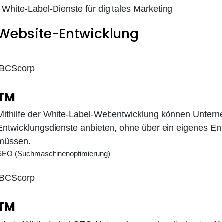
White-Label-Dienste für digitales Marketing
Website-Entwicklung
iBCScorp
TM
Mithilfe der White-Label-Webentwicklung können Unter
Entwicklungsdienste anbieten, ohne über ein eigenes En
müssen.
SEO (Suchmaschinenoptimierung)
iBCScorp
TM