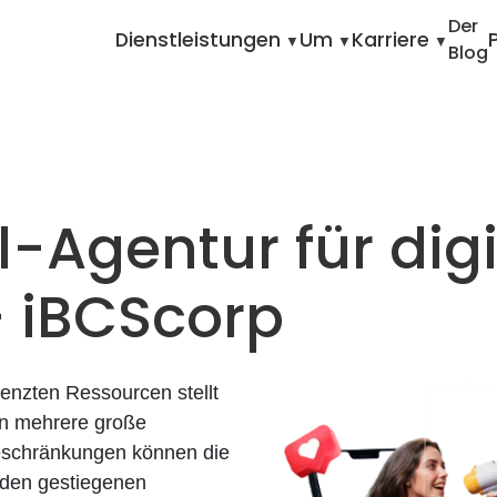
Home
De
White-Label-Agent
Der
Dienstleistungen
Um
Karriere
Blog
-Agentur für digi
– iBCScorp
enzten Ressourcen stellt
en mehrere große
eschränkungen können die
, den gestiegenen