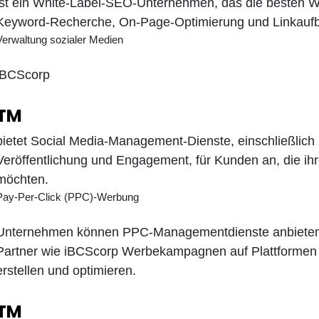
ist ein White-Label-SEO-Unternehmen, das die besten 
Keyword-Recherche, On-Page-Optimierung und Linkaufb
Verwaltung sozialer Medien
iBCScorp
TM
bietet Social Media-Management-Dienste, einschließlich I
Veröffentlichung und Engagement, für Kunden an, die ih
möchten.
Pay-Per-Click (PPC)-Werbung
Unternehmen können PPC-Managementdienste anbieten 
Partner wie iBCScorp Werbekampagnen auf Plattformen
erstellen und optimieren.
TM