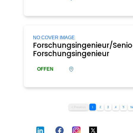
NO COVER IMAGE
Forschungsingenieur/Senio
Forschungsingenieur
OFFEN
« Previous
1
2
3
4
5
N