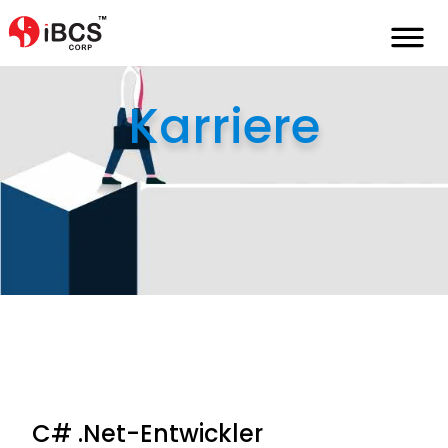
Home
de
karriere
c-net-entwickler
Karriere
C# .Net-Entwickler