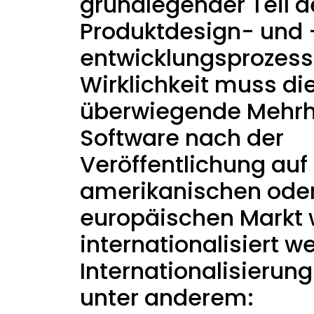
grundlegender Teil d
Produktdesign- und 
entwicklungsprozesse
Wirklichkeit muss di
überwiegende Mehrh
Software nach der
Veröffentlichung au
amerikanischen ode
europäischen Markt 
internationalisiert w
Internationalisierun
unter anderem: