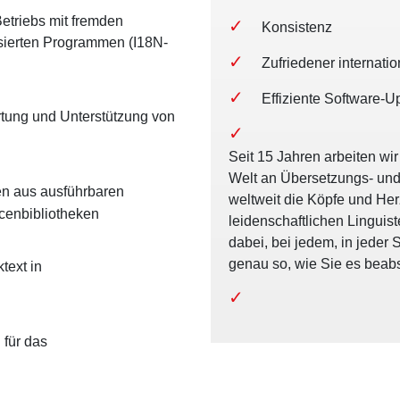
Betriebs mit fremden
Konsistenz
isierten Programmen (I18N-
Zufriedener internat
Effiziente Software-U
rtung und Unterstützung von
Seit 15 Jahren arbeiten wir
Welt an Übersetzungs- und 
en aus ausführbaren
weltweit die Köpfe und He
cenbibliotheken
leidenschaftlichen Linguis
dabei, bei jedem, in jeder
genau so, wie Sie es beabs
text in
 für das