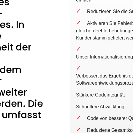
es
-
Reduzieren Sie die S
s. In
Aktivieren Sie Fehler
gleichen Fehlerbehebunge
e
Kundenstamm geliefert we
eit der
Unser Internationalisierun
f dem
Verbessert das Ergebnis 
r
Softwareentwicklungsproz
weiter
Stärkere Codeintegrität
erden. Die
Schnellere Abwicklung
g umfasst
Code von besserer Qu
Reduzierte Gesamtko