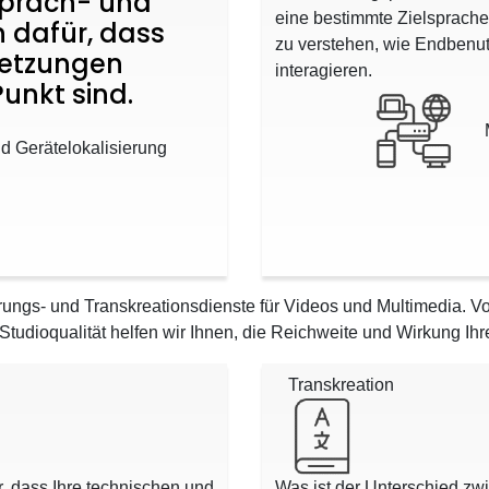
Sprach- und
eine bestimmte Zielsprache 
 dafür, dass
zu verstehen, wie Endbenut
etzungen
interagieren.
unkt sind.
nd Gerätelokalisierung
ungs- und Transkreationsdienste für Videos und Multimedia. Von
Studioqualität helfen wir Ihnen, die Reichweite und Wirkung Ihre
Transkreation
r, dass Ihre technischen und
Was ist der Unterschied z