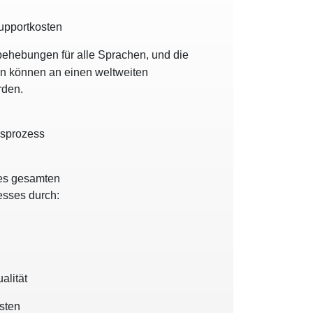
upportkosten
behebungen für alle Sprachen, und die
n können an einen weltweiten
rden.
gsprozess
des gesamten
esses durch:
alität
sten