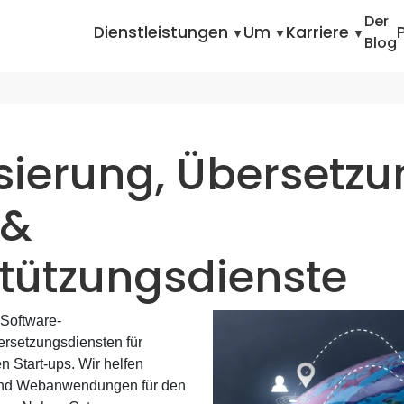
Home
De
Dienstleistungen
Intern
Der
Dienstleistungen
Um
Karriere
Blog
isierung, Übersetz
 &
tützungsdienste
Software-
bersetzungsdiensten für
 Start-ups. Wir helfen
 und Webanwendungen für den