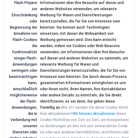
Flash Players
Informationen über Ihre Besuche auf dieser und
zur
anderen Websites verwenden, um relevante
Einschränkung
Werbung für Waren und Dienstleistungen
oder
bereitzustellen, die für Sie von Interesse sein
Begrenzung der
könnten. Sie können auch Technologien
Annahme von
einsetzen, mit denen die Wirksamkeit von
Flash-Cookies
Werbung gemessen wird. Dies kann erreicht
die
werden, indem sie Cookies oder Web Beacons
Funktionalität
verwenden, um Informationen über Ihre Besuche
einiger Flash-
auf dieser und anderen Websites zu sammeln, um
Anwendungen
relevante Werbung für Waren und
verringern oder
Dienstleistungen bereitzustellen, die für Sie von
beeinträchtigen
Interesse sein könnten. Die durch diesen Prozess
kann,
gesammelten Informationen ermöglichen es uns
einschließlich
oder ihnen nicht, Ihren Namen, Ihre Kontaktdaten
möglicherweise
oder andere Details zu ermitteln, die Sie direkt
der Flash-
identifizieren, es sei denn, Sie geben diese
Anwendungen,
freiwillig an.
Wie oft werden Sie diese Cookie-Richt
die in
linie aktualisieren?
Wir können aktualisieren
diese
Verbindung mit
Cookie-Richtlinie von Zeit zu Zeit, um beispielswei
unseren
se Änderungen an den von uns verwendeten Cooki
Diensten oder
es oder aus anderen betrieblichen, rechtlichen ode