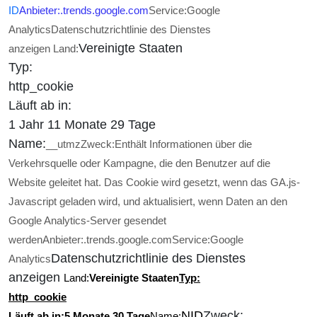
ID
Anbieter:
.trends.google.com
Service:
Google
Analytics
Datenschutzrichtlinie des Dienstes
Vereinigte Staaten
anzeigen
Land:
Typ:
http_cookie
Läuft ab in:
1 Jahr 11 Monate 29 Tage
Name:
__utmz
Zweck:
Enthält Informationen über die
Verkehrsquelle oder Kampagne, die den Benutzer auf die
Website geleitet hat. Das Cookie wird gesetzt, wenn das GA.js-
Javascript geladen wird, und aktualisiert, wenn Daten an den
Google Analytics-Server gesendet
werden
Anbieter:
.trends.google.com
Service:
Google
Datenschutzrichtlinie des Dienstes
Analytics
anzeigen
Land:
Vereinigte Staaten
Typ:
http_cookie
NID
Zweck:
Läuft ab in:
5 Monate 30 Tage
Name: