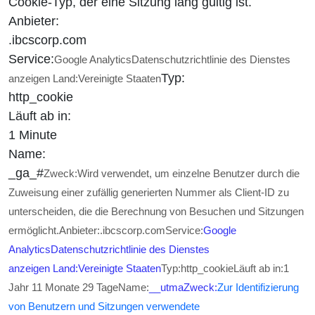
Cookie-Typ, der eine Sitzung lang gültig ist.
Anbieter:
.ibcscorp.com
Service:
Google Analytics
Datenschutzrichtlinie des Dienstes
Typ:
anzeigen
Land:
Vereinigte Staaten
http_cookie
Läuft ab in:
1 Minute
Name:
_ga_#
Zweck:
Wird verwendet, um einzelne Benutzer durch die
Zuweisung einer zufällig generierten Nummer als Client-ID zu
unterscheiden, die die Berechnung von Besuchen und Sitzungen
ermöglicht.
Anbieter:
.ibcscorp.com
Service:
Google
Analytics
Datenschutzrichtlinie des Dienstes
anzeigen
Land:
Vereinigte Staaten
Typ:
http_cookie
Läuft ab in:
1
Jahr 11 Monate 29 Tage
Name:
__utma
Zweck:
Zur Identifizierung
von Benutzern und Sitzungen verwendete