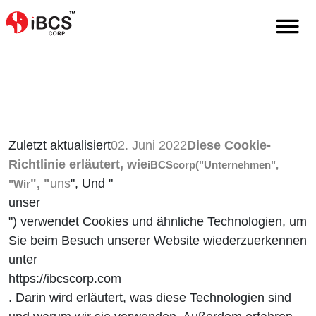
Home
De
Cookie-Richtlinie
Zuletzt aktualisiert
02. Juni 2022
Diese Cookie-
Richtlinie erläutert, wie
iBCScorp
("
Unternehmen
",
", "
uns
", Und "
"
Wir
unser
") verwendet Cookies und ähnliche Technologien, um
Sie beim Besuch unserer Website wiederzuerkennen
unter
https://ibcscorp.com
. Darin wird erläutert, was diese Technologien sind