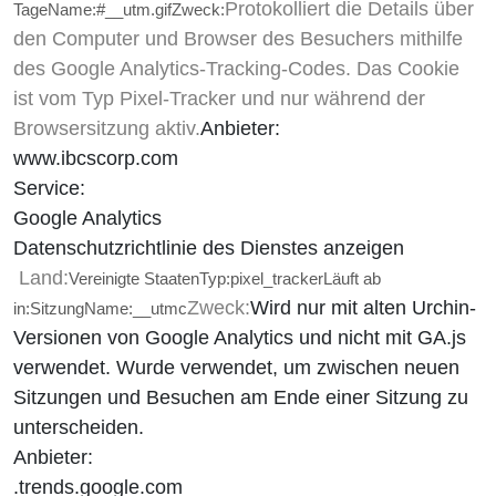
Protokolliert die Details über
Tage
Name:
#__utm.gif
Zweck:
den Computer und Browser des Besuchers mithilfe
des Google Analytics-Tracking-Codes. Das Cookie
ist vom Typ Pixel-Tracker und nur während der
Browsersitzung aktiv.
Anbieter:
www.ibcscorp.com
Service:
Google Analytics
Datenschutzrichtlinie des Dienstes anzeigen
Land:
Vereinigte Staaten
Typ:
pixel_tracker
Läuft ab
Zweck:
Wird nur mit alten Urchin-
in:
Sitzung
Name:
__utmc
Versionen von Google Analytics und nicht mit GA.js
verwendet. Wurde verwendet, um zwischen neuen
Sitzungen und Besuchen am Ende einer Sitzung zu
unterscheiden.
Anbieter:
.trends.google.com