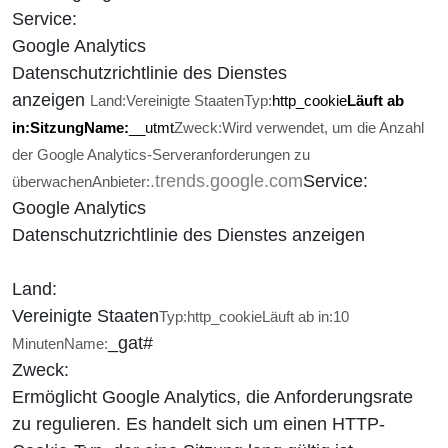
Service:
Google Analytics
Datenschutzrichtlinie des Dienstes
anzeigen
Land:
Vereinigte Staaten
Typ:
http_cookie
Läuft ab
in:
Sitzung
Name:
__utmt
Zweck:
Wird verwendet, um die Anzahl
der Google Analytics-Serveranforderungen zu
.trends.google.com
Service:
überwachen
Anbieter:
Google Analytics
Datenschutzrichtlinie des Dienstes anzeigen
Land:
Vereinigte Staaten
Typ:
http_cookie
Läuft ab in:
10
_gat#
Minuten
Name:
Zweck:
Ermöglicht Google Analytics, die Anforderungsrate
zu regulieren. Es handelt sich um einen HTTP-